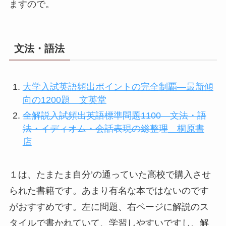
ますので。
文法・語法
大学入試英語頻出ポイントの完全制覇―最新傾
向の1200題 文英堂
全解説入試頻出英語標準問題1100―文法・語
法・イディオム・会話表現の総整理
桐原書
店
１は、たまたま自分’の通っていた高校で購入させ
られた書籍です。あまり有名な本ではないのです
がおすすめです。左に問題、右ページに解説のス
タイルで書かれていて、学習しやすいですし、解