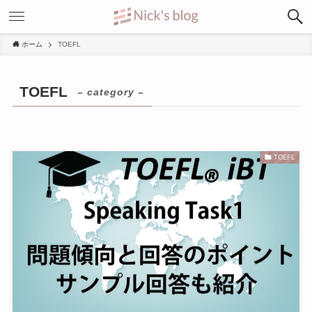
ホーム
TOEFL
TOEFL
– category –
TOEFL